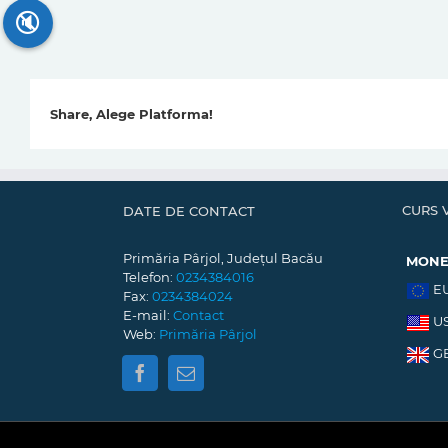
🔇
Share, Alege Platforma!
CURS 
DATE DE CONTACT
Primăria Pârjol, Județul Bacău
MON
Telefon:
0234384016
E
Fax:
0234384024
E-mail:
Contact
U
Web:
Primăria Pârjol
G