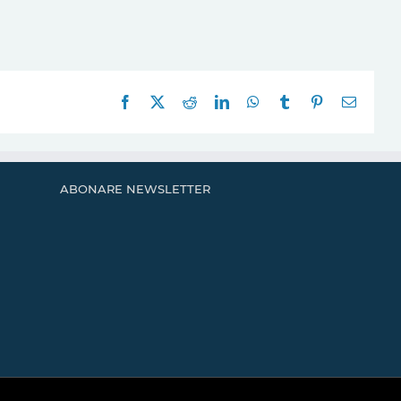
Facebook
X
Reddit
LinkedIn
WhatsApp
Tumblr
Pinterest
E-
mail:
ABONARE NEWSLETTER