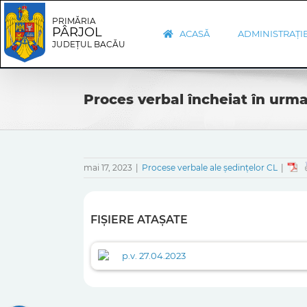
Skip
Skip
to
Navigation
PRIMĂRIA
PÂRJOL
content
ACASĂ
ADMINISTRAȚI
JUDEȚUL BACĂU
Proces verbal încheiat în urma
mai 17, 2023
|
Procese verbale ale ședințelor CL
|
FIȘIERE ATAȘATE
p.v. 27.04.2023