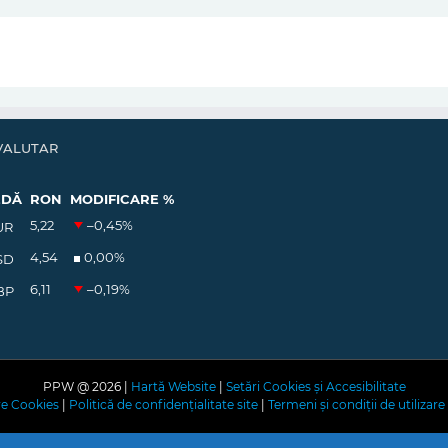
VALUTAR
EDĂ
RON
MODIFICARE %
5,22
–0,45
%
UR
4,54
0,00
%
SD
6,11
–0,19
%
BP
PPW @
2026 |
Hartă Website
|
Setări Cookies și Accesibilitate
are Cookies
|
Politică de confidențialitate site
|
Termeni și condiții de utilizare 