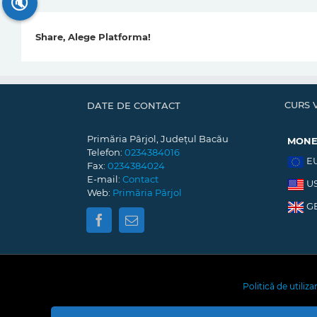
🔇
Share, Alege Platforma!
CURS 
DATE DE CONTACT
Primăria Pârjol, Județul Bacău
MON
Telefon:
0234384016
E
Fax:
0234384024
E-mail:
Contact
U
Web:
Primăria Pârjol
G
Politică de utiliz