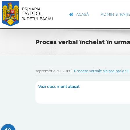
Skip
Skip
to
Navigation
PRIMĂRIA
PÂRJOL
content
ACASĂ
ADMINISTRAȚI
JUDEȚUL BACĂU
Proces verbal încheiat în urma
septembrie 30, 2019
|
Procese verbale ale ședințelor C
Vezi document atașat