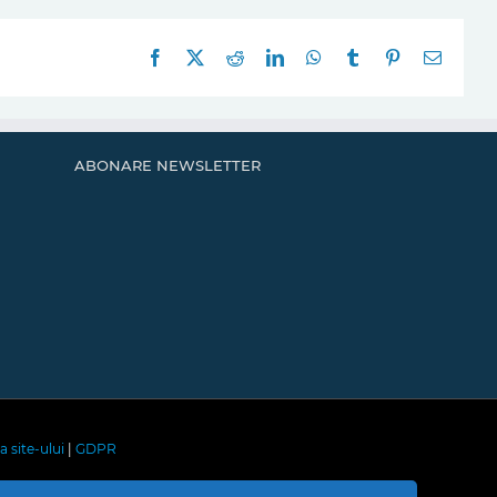
Facebook
X
Reddit
LinkedIn
WhatsApp
Tumblr
Pinterest
E-
mail:
ABONARE NEWSLETTER
a site-ului
|
GDPR