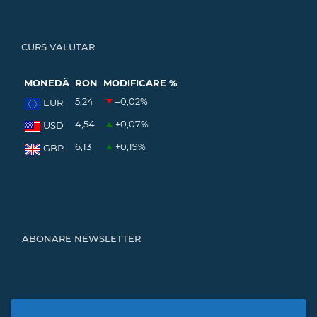
CURS VALUTAR
MONEDĂ
RON
MODIFICARE %
5,24
–0,02
%
EUR
4,54
+0,07
%
USD
6,13
+0,19
%
GBP
ABONARE NEWSLETTER