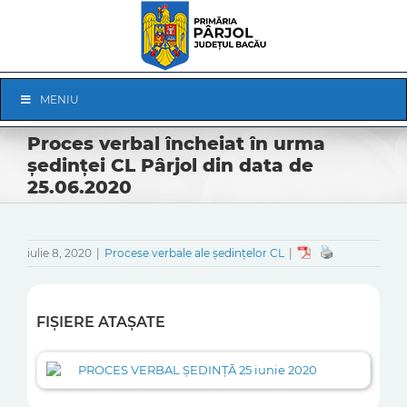
Skip
to
content
Skip
MENIU
Navigation
Proces verbal încheiat în urma
ședinței CL Pârjol din data de
25.06.2020
iulie 8, 2020
|
Procese verbale ale ședințelor CL
|
FIȘIERE ATAȘATE
PROCES VERBAL ȘEDINȚĂ 25 iunie 2020