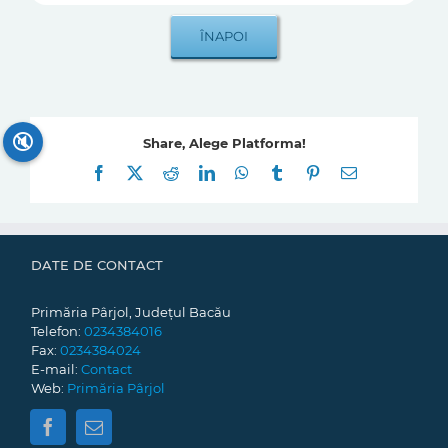
🔇
Share, Alege Platforma!
Facebook
X
Reddit
LinkedIn
WhatsApp
Tumblr
Pinterest
E-
mail:
DATE DE CONTACT
Primăria Pârjol, Județul Bacău
Telefon:
0234384016
Fax:
0234384024
E-mail:
Contact
Web:
Primăria Pârjol