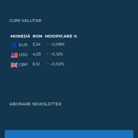
CURS VALUTAR
MONEDĂ
RON
MODIFICARE %
5,24
–0,08
%
EUR
4,53
–0,12
%
USD
6,12
–0,02
%
GBP
ABONARE NEWSLETTER