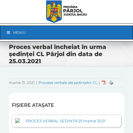
Skip
to
content
Skip
MENIU
Navigation
Proces verbal încheiat în urma
ședinței CL Pârjol din data de
25.03.2021
martie 31, 2021
|
Procese verbale ale ședințelor CL
|
FIȘIERE ATAȘATE
PROCES VERBAL SEDINTA 25 martie 2021