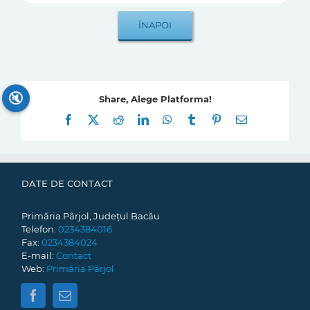
🔇
Share, Alege Platforma!
Facebook
X
Reddit
LinkedIn
WhatsApp
Tumblr
Pinterest
E-
mail:
DATE DE CONTACT
Primăria Pârjol, Județul Bacău
Telefon:
0234384016
Fax:
0234384024
E-mail:
Contact
Web:
Primăria Pârjol