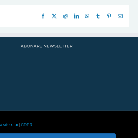
Facebook
X
Reddit
LinkedIn
WhatsApp
Tumblr
Pinterest
E-
mail:
ABONARE NEWSLETTER
a site-ului
|
GDPR