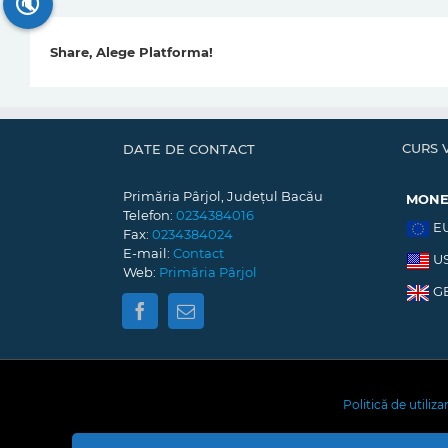
🔇
Share, Alege Platforma!
CURS 
DATE DE CONTACT
Primăria Pârjol, Județul Bacău
MON
Telefon:
0234384016
E
Fax:
0234384024
E-mail:
Contact
U
Web:
Primăria Pârjol
G
Politică de utiliz