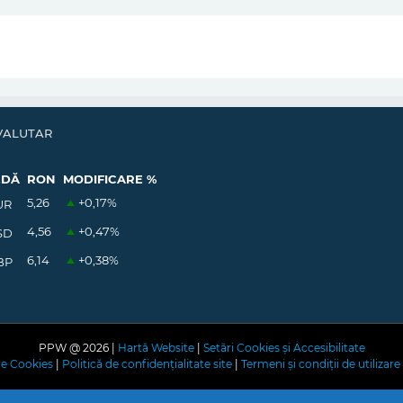
VALUTAR
EDĂ
RON
MODIFICARE %
5,26
+0,17
%
UR
4,56
+0,47
%
SD
6,14
+0,38
%
BP
PPW @
2026 |
Hartă Website
|
Setări Cookies și Accesibilitate
are Cookies
|
Politică de confidențialitate site
|
Termeni și condiții de utilizare 