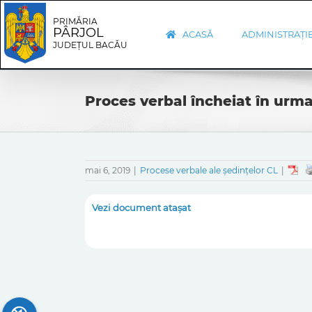
Skip
Skip
to
Navigation
PRIMĂRIA
PÂRJOL
content
ACASĂ
ADMINISTRAȚI
JUDEȚUL BACĂU
Proces verbal încheiat în urma
mai 6, 2019
|
Procese verbale ale ședințelor CL
|
Vezi document atașat