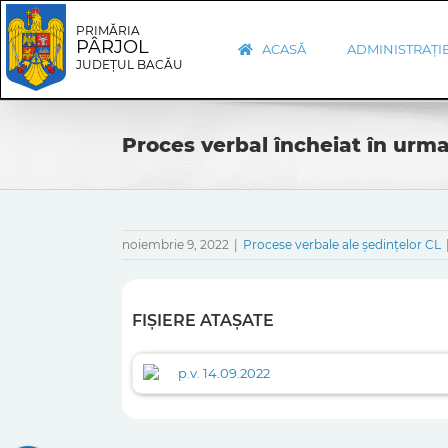
Skip
Skip
to
Navigation
PRIMĂRIA
PÂRJOL
content
ACASĂ
ADMINISTRAȚI
JUDEȚUL BACĂU
Proces verbal încheiat în urma
noiembrie 9, 2022
|
Procese verbale ale ședințelor CL
FIȘIERE ATAȘATE
p.v. 14.09.2022