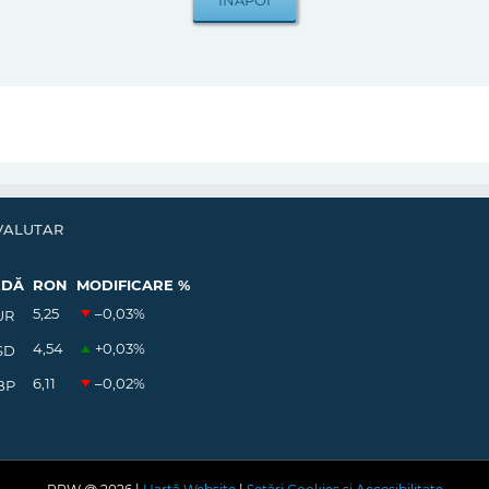
VALUTAR
EDĂ
RON
MODIFICARE %
5,25
–0,03
%
UR
4,54
+0,03
%
SD
6,11
–0,02
%
BP