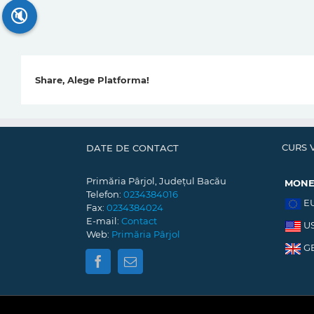
🔇
Share, Alege Platforma!
CURS 
DATE DE CONTACT
Primăria Pârjol, Județul Bacău
MON
Telefon:
0234384016
E
Fax:
0234384024
E-mail:
Contact
U
Web:
Primăria Pârjol
G