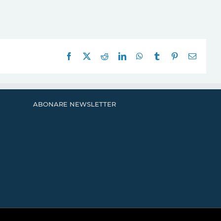
Facebook
X
Reddit
LinkedIn
WhatsApp
Tumblr
Pinterest
E-
mail:
ABONARE NEWSLETTER