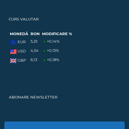
CURS VALUTAR
MONEDĂ
RON
MODIFICARE %
5,25
+0,14
%
EUR
4,54
+0,15
%
USD
6,13
+0,18
%
GBP
ABONARE NEWSLETTER