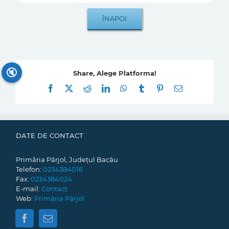
🔇
Share, Alege Platforma!
Facebook
X
Reddit
LinkedIn
WhatsApp
Tumblr
Pinterest
E-
mail:
DATE DE CONTACT
Primăria Pârjol, Județul Bacău
Telefon:
0234384016
Fax:
0234384024
E-mail:
Contact
Web:
Primăria Pârjol