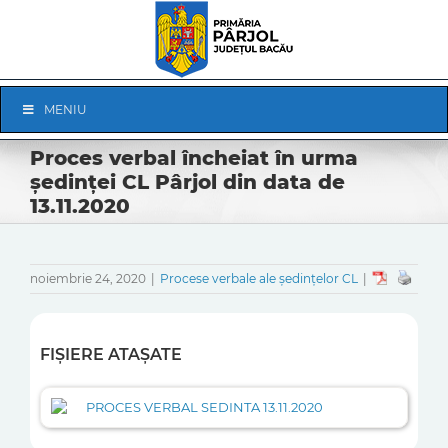
Skip
to
content
Skip
MENIU
Navigation
Proces verbal încheiat în urma
ședinței CL Pârjol din data de
13.11.2020
noiembrie 24, 2020
|
Procese verbale ale ședințelor CL
|
FIȘIERE ATAȘATE
PROCES VERBAL SEDINTA 13.11.2020