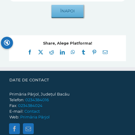
🔇
Share, Alege Platforma!
Facebook
X
Reddit
LinkedIn
WhatsApp
Tumblr
Pinterest
E-
mail:
DATE DE CONTACT
Primăria Pârjol, Județul Bacău
Telefon:
0234384016
Fax:
0234384024
E-mail:
Contact
Web:
Primăria Pârjol