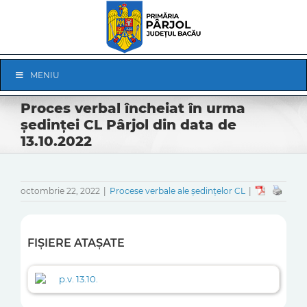
Skip
to
content
Skip
MENIU
Navigation
Proces verbal încheiat în urma
ședinței CL Pârjol din data de
13.10.2022
octombrie 22, 2022
|
Procese verbale ale ședințelor CL
|
FIȘIERE ATAȘATE
p.v. 13.10.