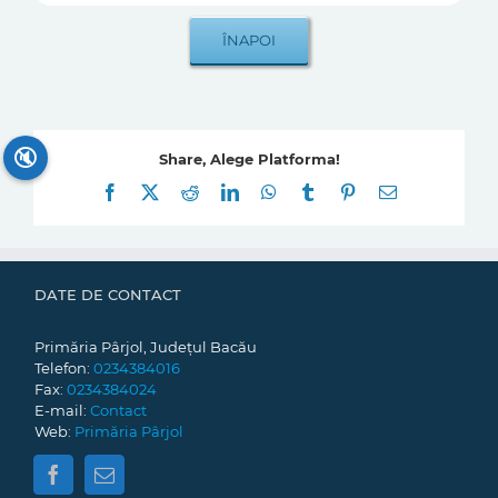
🔇
Share, Alege Platforma!
Facebook
X
Reddit
LinkedIn
WhatsApp
Tumblr
Pinterest
E-
mail:
DATE DE CONTACT
Primăria Pârjol, Județul Bacău
Telefon:
0234384016
Fax:
0234384024
E-mail:
Contact
Web:
Primăria Pârjol