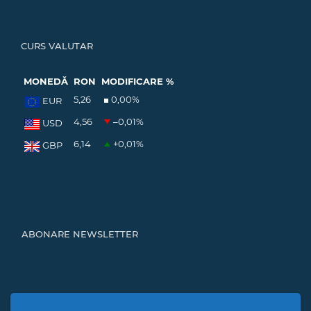
CURS VALUTAR
MONEDĂ
RON
MODIFICARE %
5,26
0,00
%
EUR
4,56
–0,01
%
USD
6,14
+0,01
%
GBP
ABONARE NEWSLETTER