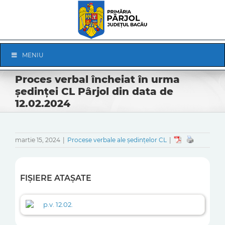
Skip
to
content
Skip
MENIU
Navigation
Proces verbal încheiat în urma
ședinței CL Pârjol din data de
12.02.2024
martie 15, 2024
|
Procese verbale ale ședințelor CL
|
FIȘIERE ATAȘATE
p.v. 12.02.