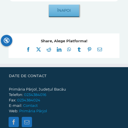
🔇
Share, Alege Platforma!
Facebook
X
Reddit
LinkedIn
WhatsApp
Tumblr
Pinterest
E-
mail:
DATE DE CONTACT
Primăria Pârjol, Județul Bacău
Telefon:
0234384016
Fax:
0234384024
E-mail:
Contact
Web:
Primăria Pârjol