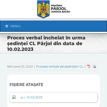
Skip
to
content
Skip
MENIU
Navigation
Proces verbal încheiat în urma
ședinței CL Pârjol din data de
10.02.2023
februarie 20, 2023
|
Procese verbale ale ședințelor CL
|
FIȘIERE ATAȘATE
p.v. 10.02.2023