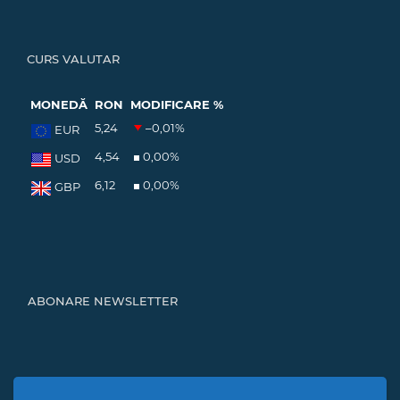
CURS VALUTAR
MONEDĂ
RON
MODIFICARE %
5,24
–0,01
%
EUR
4,54
0,00
%
USD
6,12
0,00
%
GBP
ABONARE NEWSLETTER