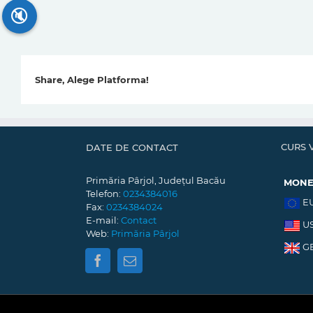
🔇
Share, Alege Platforma!
CURS 
DATE DE CONTACT
Primăria Pârjol, Județul Bacău
MON
Telefon:
0234384016
E
Fax:
0234384024
E-mail:
Contact
U
Web:
Primăria Pârjol
G