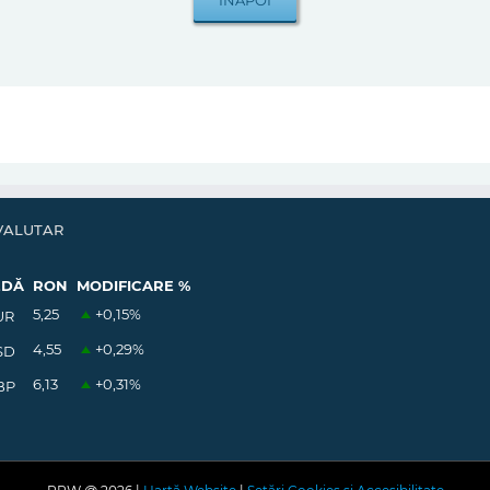
VALUTAR
EDĂ
RON
MODIFICARE %
5,25
+0,15
%
UR
4,55
+0,29
%
SD
6,13
+0,31
%
BP