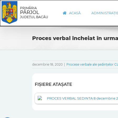
Skip
Skip
to
Navigation
PRIMĂRIA
PÂRJOL
content
ACASĂ
ADMINISTRAȚI
JUDEȚUL BACĂU
Proces verbal încheiat în urma
decembrie 18, 2020
|
Procese verbale ale ședințelor C
FIȘIERE ATAȘATE
PROCES VERBAL SEDINTA 8 decembrie.