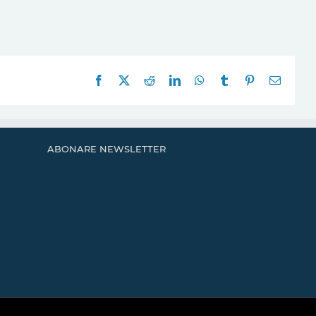
Facebook
X
Reddit
LinkedIn
WhatsApp
Tumblr
Pinterest
E-
mail:
ABONARE NEWSLETTER