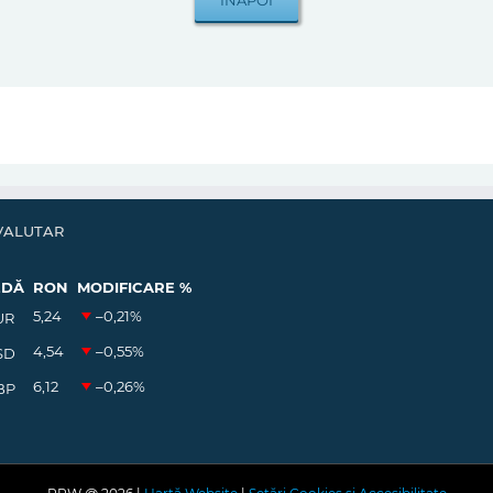
VALUTAR
EDĂ
RON
MODIFICARE %
5,24
–0,21
%
UR
4,54
–0,55
%
SD
6,12
–0,26
%
BP