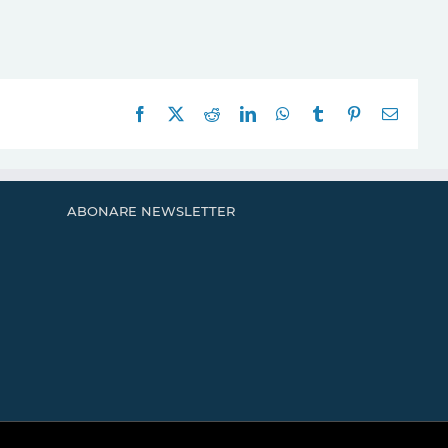
Facebook
X
Reddit
LinkedIn
WhatsApp
Tumblr
Pinterest
E-
mail:
ABONARE NEWSLETTER