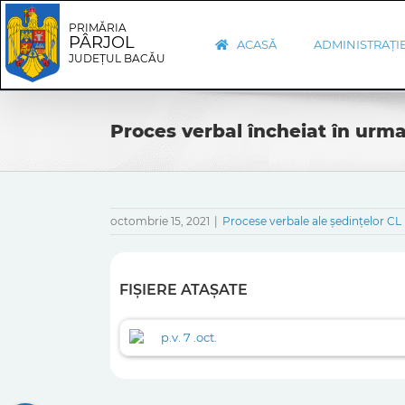
Skip
Skip
to
Navigation
PRIMĂRIA
PÂRJOL
content
ACASĂ
ADMINISTRAȚI
JUDEȚUL BACĂU
Proces verbal încheiat în urma
octombrie 15, 2021
|
Procese verbale ale ședințelor CL
FIȘIERE ATAȘATE
p.v. 7 .oct.