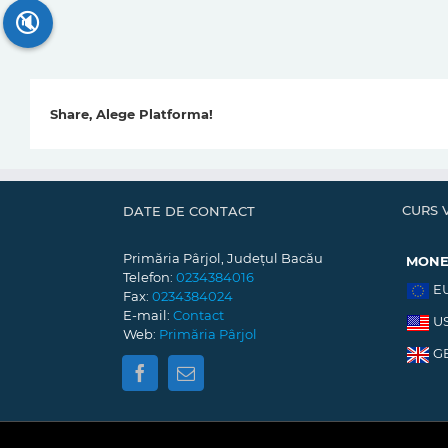
🔇
Share, Alege Platforma!
CURS 
DATE DE CONTACT
Primăria Pârjol, Județul Bacău
MON
Telefon:
0234384016
E
Fax:
0234384024
E-mail:
Contact
U
Web:
Primăria Pârjol
G