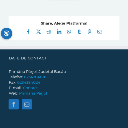
Share, Alege Platforma!
Facebook
X
Reddit
LinkedIn
WhatsApp
Tumblr
Pinterest
E-
🔇
mail:
DATE DE CONTACT
Primăria Pârjol, Județul Bacău
Telefon:
0234384016
Fax:
0234384024
E-mail:
Contact
Web:
Primăria Pârjol