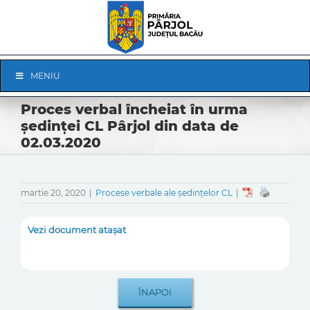
Skip
to
content
Skip
MENIU
Navigation
Proces verbal încheiat în urma
ședinței CL Pârjol din data de
02.03.2020
martie 20, 2020
|
Procese verbale ale ședințelor CL
|
Vezi document atașat