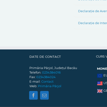
Declarație de Aver
Declarație de Inte
CURS 
DATE DE CONTACT
Primăria Pârjol, Județul Bacău
MON
Telefon:
0234384016
E
Fax:
0234384024
E-mail:
Contact
U
Web:
Primăria Pârjol
G