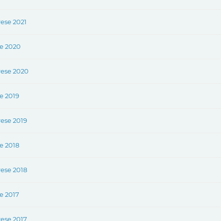
rese 2021
re 2020
rese 2020
e 2019
rese 2019
e 2018
rese 2018
e 2017
rese 2017