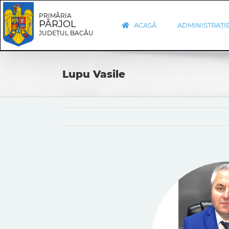
Skip
Skip
to
Navigation
PRIMĂRIA
PÂRJOL
content
ACASĂ
ADMINISTRAȚI
JUDEȚUL BACĂU
Lupu Vasile