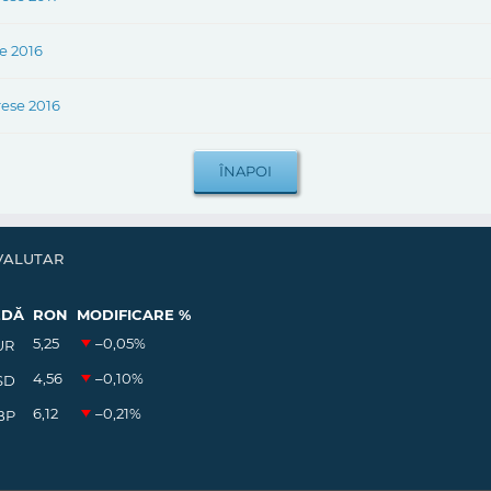
e 2016
rese 2016
VALUTAR
EDĂ
RON
MODIFICARE %
5,25
–0,05
%
UR
4,56
–0,10
%
SD
6,12
–0,21
%
BP