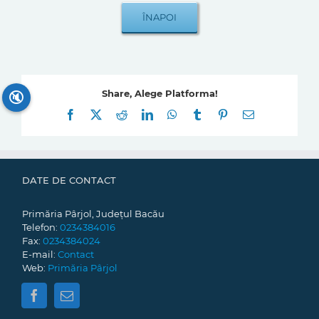
Share, Alege Platforma!
🔇
Facebook
X
Reddit
LinkedIn
WhatsApp
Tumblr
Pinterest
E-
mail:
DATE DE CONTACT
Primăria Pârjol, Județul Bacău
Telefon:
0234384016
Fax:
0234384024
E-mail:
Contact
Web:
Primăria Pârjol