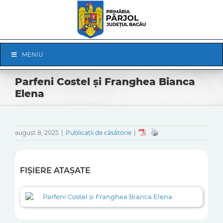
Skip
to
content
Skip
MENIU
Navigation
Parfeni Costel și Franghea Bianca
Elena
august 8, 2025
|
Publicații de căsătorie
|
FIȘIERE ATAȘATE
Parfeni Costel și Franghea Bianca Elena