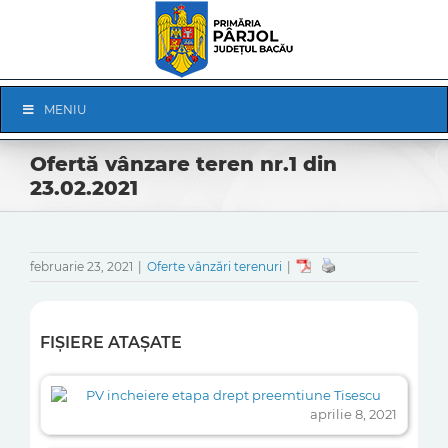
Skip
to
content
Skip
MENIU
Navigation
Ofertă vânzare teren nr.1 din
23.02.2021
februarie 23, 2021
|
Oferte vânzări terenuri
|
FIȘIERE ATAȘATE
PV incheiere etapa drept preemtiune Tisescu
aprilie 8, 2021