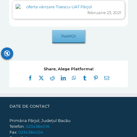
oferta vânzare Tisescu-UAT Pârjol
februarie 23, 2021
🔇
Share, Alege Platforma!
Facebook
X
Reddit
LinkedIn
WhatsApp
Tumblr
Pinterest
E-
mail:
DATE DE CONTACT
Primăria Pârjol, Județul Bacău
Telefon:
0234384016
Fax:
0234384024