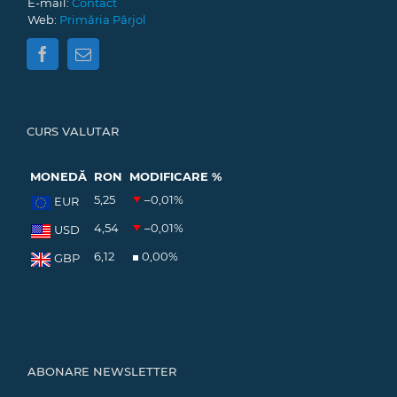
E-mail:
Contact
Web:
Primăria Pârjol
CURS VALUTAR
MONEDĂ
RON
MODIFICARE %
5,25
–0,01
%
EUR
4,54
–0,01
%
USD
6,12
0,00
%
GBP
ABONARE NEWSLETTER