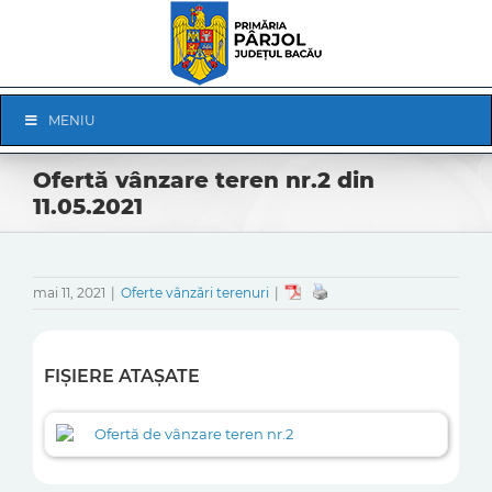
Skip
to
content
Skip
MENIU
Navigation
Ofertă vânzare teren nr.2 din
11.05.2021
mai 11, 2021
|
Oferte vânzări terenuri
|
FIȘIERE ATAȘATE
Ofertă de vânzare teren nr.2