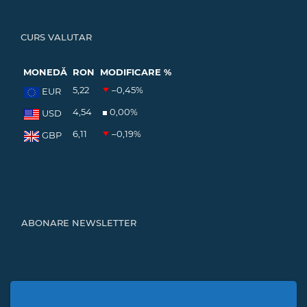
CURS VALUTAR
MONEDĂ
RON
MODIFICARE %
5,22
–0,45
%
EUR
4,54
0,00
%
USD
6,11
–0,19
%
GBP
ABONARE NEWSLETTER