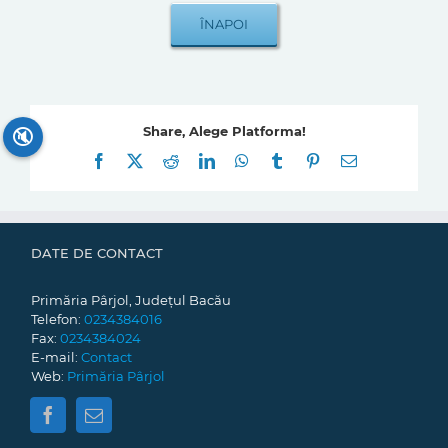
Share, Alege Platforma!
🔇
Facebook
X
Reddit
LinkedIn
WhatsApp
Tumblr
Pinterest
E-
mail:
DATE DE CONTACT
Primăria Pârjol, Județul Bacău
Telefon:
0234384016
Fax:
0234384024
E-mail:
Contact
Web:
Primăria Pârjol