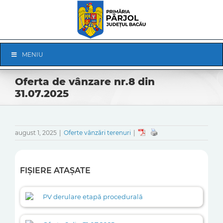
Skip
to
content
Skip
MENIU
Navigation
Oferta de vânzare nr.8 din
31.07.2025
august 1, 2025
|
Oferte vânzări terenuri
|
FIȘIERE ATAȘATE
PV derulare etapă procedurală