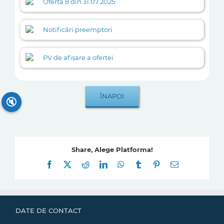
Oferta 8 din 31.07.2025
Notificări preemptori
PV de afișare a ofertei
🔇
Share, Alege Platforma!
Facebook
X
Reddit
LinkedIn
WhatsApp
Tumblr
Pinterest
E-
mail:
DATE DE CONTACT