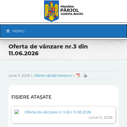
Skip
to
content
Skip
MENIU
Navigation
Oferta de vânzare nr.3 din
11.06.2026
iunie 11, 2026
|
Oferte vânzări terenuri
|
FIȘIERE ATAȘATE
Ofertă de vânzare nr.3 din 11.06.2026
iunie 11, 2026