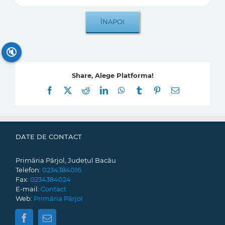
🔇
Share, Alege Platforma!
Facebook
X
Reddit
LinkedIn
WhatsApp
Tumblr
Pinterest
E-
mail:
DATE DE CONTACT
Primăria Pârjol, Județul Bacău
Telefon:
0234384016
Fax:
0234384024
E-mail:
Contact
Web:
Primăria Pârjol