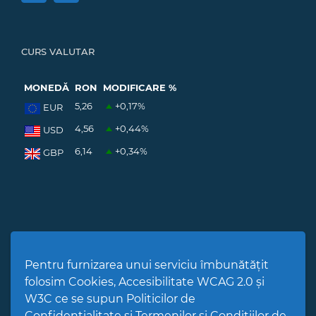
CURS VALUTAR
MONEDĂ
RON
MODIFICARE %
5,26
+0,17
%
EUR
4,56
+0,44
%
USD
6,14
+0,34
%
GBP
ABONARE NEWSLETTER
Pentru furnizarea unui serviciu îmbunătățit
folosim Cookies, Accesibilitate WCAG 2.0 și
W3C ce se supun Politicilor de
Confidențialitate și Termenilor și Condițiilor de