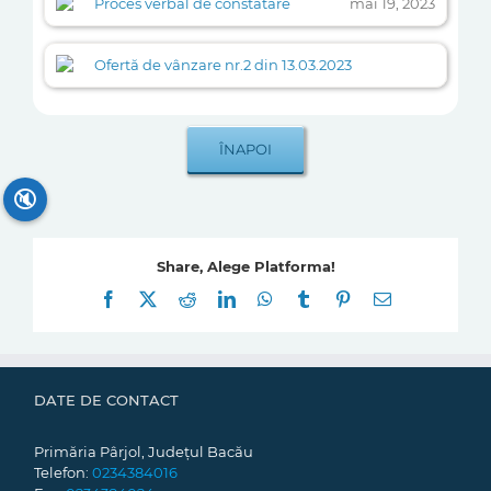
Proces verbal de constatare
mai 19, 2023
Ofertă de vânzare nr.2 din 13.03.2023
🔇
Share, Alege Platforma!
Facebook
X
Reddit
LinkedIn
WhatsApp
Tumblr
Pinterest
E-
mail:
DATE DE CONTACT
Primăria Pârjol, Județul Bacău
Telefon:
0234384016