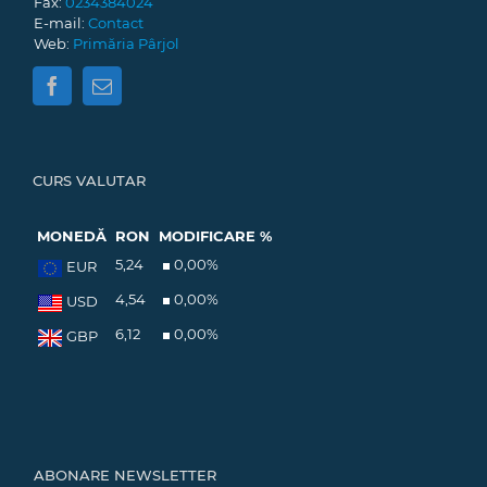
Fax:
0234384024
E-mail:
Contact
Web:
Primăria Pârjol
CURS VALUTAR
MONEDĂ
RON
MODIFICARE %
5,24
0,00
%
EUR
4,54
0,00
%
USD
6,12
0,00
%
GBP
ABONARE NEWSLETTER