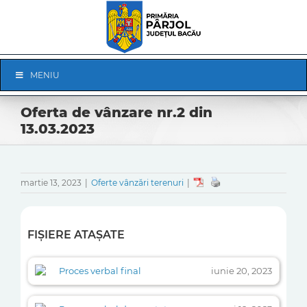
Skip
to
content
Skip
MENIU
Navigation
Oferta de vânzare nr.2 din
13.03.2023
martie 13, 2023
|
Oferte vânzări terenuri
|
FIȘIERE ATAȘATE
Proces verbal final
iunie 20, 2023