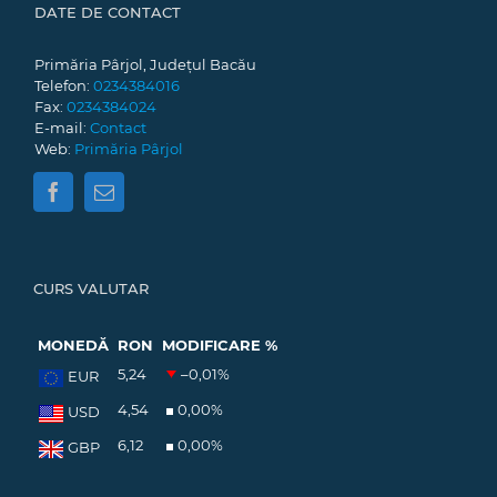
DATE DE CONTACT
Primăria Pârjol, Județul Bacău
Telefon:
0234384016
Fax:
0234384024
E-mail:
Contact
Web:
Primăria Pârjol
CURS VALUTAR
MONEDĂ
RON
MODIFICARE %
5,24
–0,01
%
EUR
4,54
0,00
%
USD
6,12
0,00
%
GBP