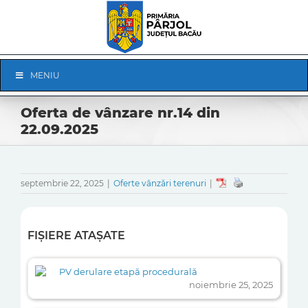
Skip
to
content
Skip
MENIU
Navigation
Oferta de vânzare nr.14 din
22.09.2025
septembrie 22, 2025
|
Oferte vânzări terenuri
|
FIȘIERE ATAȘATE
PV derulare etapă procedurală
noiembrie 25, 2025