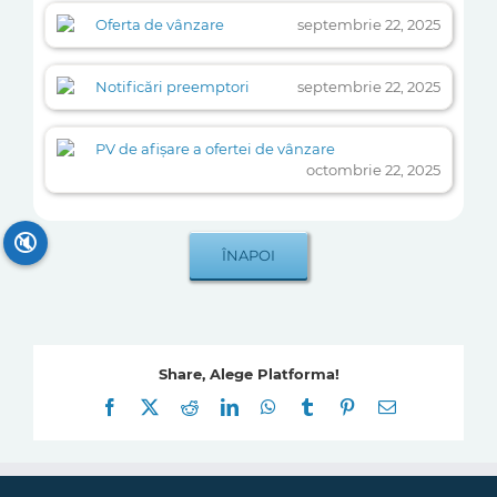
Oferta de vânzare
septembrie 22, 2025
Notificări preemptori
septembrie 22, 2025
PV de afișare a ofertei de vânzare
octombrie 22, 2025
🔇
Share, Alege Platforma!
Facebook
X
Reddit
LinkedIn
WhatsApp
Tumblr
Pinterest
E-
mail: