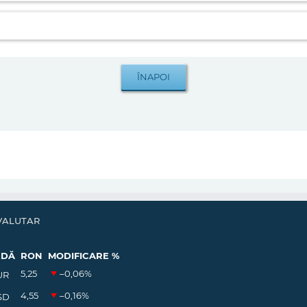
VALUTAR
EDĂ
RON
MODIFICARE %
5,25
–0,06
%
UR
4,55
–0,16
%
SD