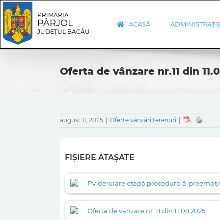
Skip
Skip
to
Navigation
PRIMĂRIA
PÂRJOL
content
ACASĂ
ADMINISTRAȚI
JUDEȚUL BACĂU
Oferta de vânzare nr.11 din 11.
august 11, 2025
|
Oferte vânzări terenuri
|
FIȘIERE ATAȘATE
PV derulare etapă procedurală-preempțiu
Oferta de vânzare nr. 11 din 11.08.2025