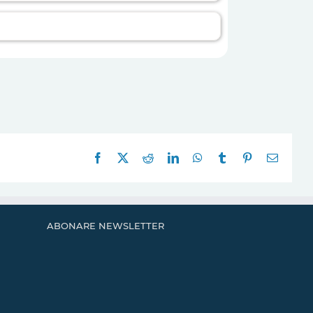
Facebook
X
Reddit
LinkedIn
WhatsApp
Tumblr
Pinterest
E-
mail:
ABONARE NEWSLETTER