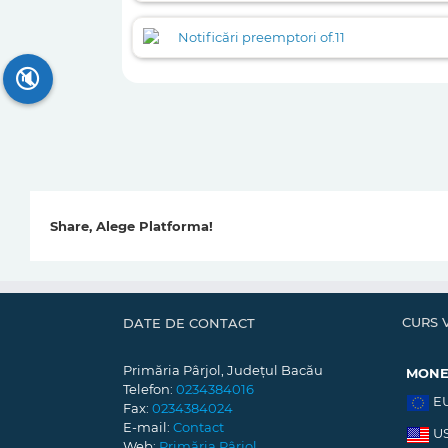
Notificări preemptori of.11
🔇
Share, Alege Platforma!
CURS 
DATE DE CONTACT
Primăria Pârjol, Județul Bacău
MON
Telefon:
0234384016
E
Fax:
0234384024
E-mail:
Contact
U
Web:
Primăria Pârjol