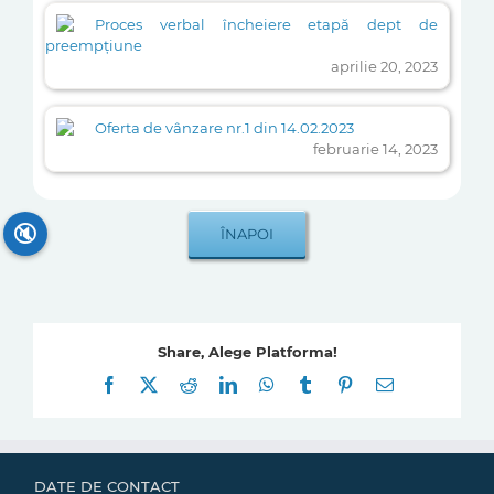
Proces verbal încheiere etapă dept de
preempțiune
aprilie 20, 2023
Oferta de vânzare nr.1 din 14.02.2023
februarie 14, 2023
🔇
Share, Alege Platforma!
Facebook
X
Reddit
LinkedIn
WhatsApp
Tumblr
Pinterest
E-
mail:
DATE DE CONTACT