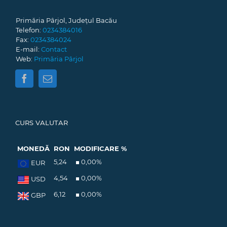
Primăria Pârjol, Județul Bacău
Telefon:
0234384016
Fax:
0234384024
E-mail:
Contact
Web:
Primăria Pârjol
CURS VALUTAR
MONEDĂ
RON
MODIFICARE %
5,24
0,00
%
EUR
4,54
0,00
%
USD
6,12
0,00
%
GBP