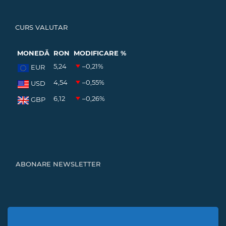
CURS VALUTAR
MONEDĂ
RON
MODIFICARE %
5,24
–0,21
%
EUR
4,54
–0,55
%
USD
6,12
–0,26
%
GBP
ABONARE NEWSLETTER