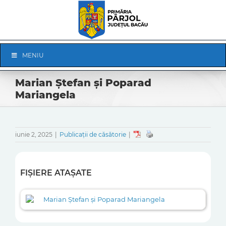
Skip
to
content
Skip
MENIU
Navigation
Marian Ștefan și Poparad
Mariangela
iunie 2, 2025
|
Publicații de căsătorie
|
FIȘIERE ATAȘATE
Marian Ștefan și Poparad Mariangela