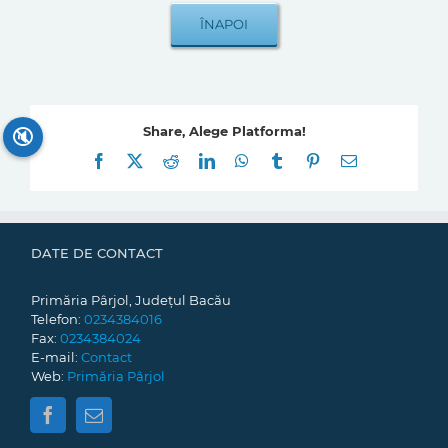
Share, Alege Platforma!
🔇
Facebook
X
Reddit
LinkedIn
WhatsApp
Tumblr
Pinterest
E-
mail:
DATE DE CONTACT
Primăria Pârjol, Județul Bacău
Telefon:
0234384016
Fax:
0234384024
E-mail:
Contact
Web:
Primăria Pârjol