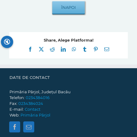
Share, Alege Platforma!
🔇
Facebook
X
Reddit
LinkedIn
WhatsApp
Tumblr
Pinterest
E-
mail:
DATE DE CONTACT
Primăria Pârjol, Județul Bacău
Telefon:
0234384016
Fax:
0234384024
E-mail:
Contact
Web:
Primăria Pârjol