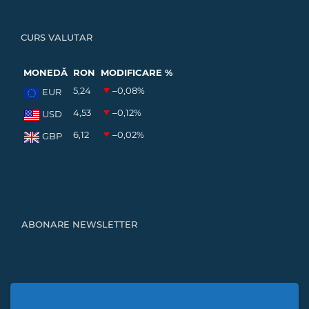
CURS VALUTAR
MONEDĂ
RON
MODIFICARE %
5,24
–0,08
%
EUR
4,53
–0,12
%
USD
6,12
–0,02
%
GBP
ABONARE NEWSLETTER