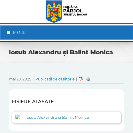
Skip
to
content
Skip
MENIU
Navigation
Iosub Alexandru și Balint Monica
mai 29, 2025
|
Publicații de căsătorie
|
FIȘIERE ATAȘATE
Iosub Alexandru și Balint Monica