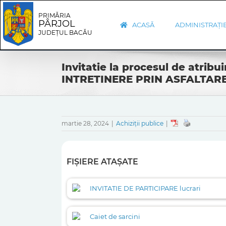
Skip
Skip
to
Navigation
PRIMĂRIA
PÂRJOL
content
ACASĂ
ADMINISTRAȚI
JUDEȚUL BACĂU
Invitatie la procesul de atribu
INTRETINERE PRIN ASFALTA
martie 28, 2024
|
Achiziții publice
|
FIȘIERE ATAȘATE
INVITATIE DE PARTICIPARE lucrari
Caiet de sarcini