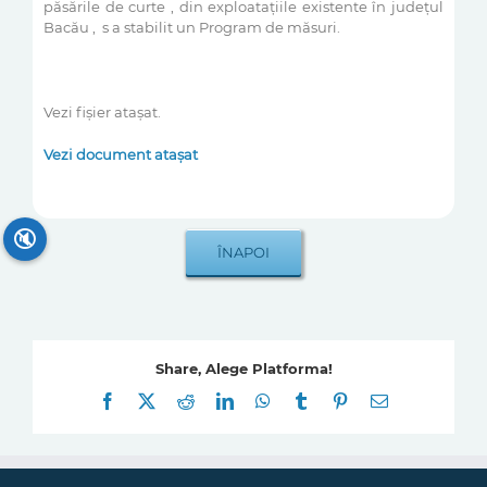
păsările de curte , din exploataţiile existente în judeţul
Bacău , s a stabilit un Program de măsuri.
Vezi fișier atașat.
Vezi document atașat
🔇
Share, Alege Platforma!
Facebook
X
Reddit
LinkedIn
WhatsApp
Tumblr
Pinterest
E-
mail: