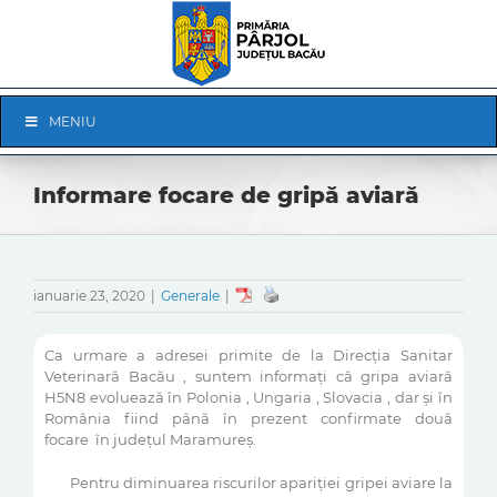
Skip
to
content
Skip
MENIU
Navigation
Informare focare de gripă aviară
ianuarie 23, 2020
|
Generale
|
Ca urmare a adresei primite de la Direcţia Sanitar
Veterinară Bacău , suntem informaţi că gripa aviară
H5N8 evoluează în Polonia , Ungaria , Slovacia , dar şi în
România fiind până în prezent confirmate două
focare în judeţul Maramureş.
Pentru diminuarea riscurilor apariţiei gripei aviare la