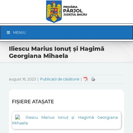
Skip
to
content
Skip
MENIU
Navigation
Iliescu Marius Ionuț și Hagimă
Georgiana Mihaela
august 16, 2023
|
Publicații de căsătorie
|
FIȘIERE ATAȘATE
Iliescu Marius Ionuț și Hagimă Georgiana
Mihaela