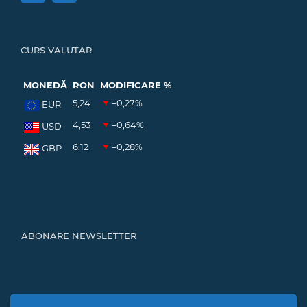
CURS VALUTAR
MONEDĂ
RON
MODIFICARE %
5,24
–0,27
%
EUR
4,53
–0,64
%
USD
6,12
–0,28
%
GBP
ABONARE NEWSLETTER