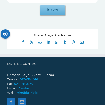
🔇
Share, Alege Platforma!
Facebook
X
Reddit
LinkedIn
WhatsApp
Tumblr
Pinterest
E-
mail:
DATE DE CONTACT
Primăria Pârjol, Județul Bacău
Telefon:
0234384016
Fax:
0234384024
E-mail:
Contact
Web:
Primăria Pârjol