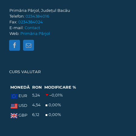
Primăria Pârjol, Județul Bacău
Telefon:
0234384016
Fax:
0234384024
E-mail:
Contact
Web:
Primăria Pârjol
CURS VALUTAR
MONEDĂ
RON
MODIFICARE %
5,24
–0,01
%
EUR
4,54
0,00
%
USD
6,12
0,00
%
GBP