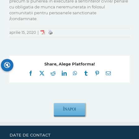
precum si punerea in executare a sentintelor civile/ penale
cu obligatia de munca neremunerata in folosul
cornunitatii pentru persoanele sanctionate
/condamnate.
aprilie 15, 2020
|
🔇
Share, Alege Platforma!
Facebook
X
Reddit
LinkedIn
WhatsApp
Tumblr
Pinterest
E-
mail:
DATE DE CONTACT