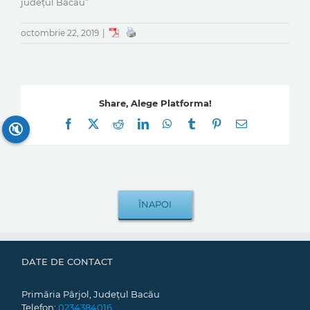
județul Bacău”
octombrie 22, 2019
|
Share, Alege Platforma!
Facebook
X
Reddit
LinkedIn
WhatsApp
Tumblr
Pinterest
E-
🔇
mail:
DATE DE CONTACT
Primăria Pârjol, Județul Bacău
Telefon:
0234384016