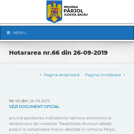
Skip
to
content
Skip
MENIU
Navigation
Hotararea nr.66 din 26-09-2019
Pagina Anterioară
Pagina Următoare
Nr:
66
din:
26 09 2019
VEZI DOCUMENT OFICIAL
privind aprobarea indicatorilor tehnico-economici ai
obiectivului de investiție ”Reabilitare drumuri sătești,
poduri și consolidare maluri afectate în comuna Pârjol,