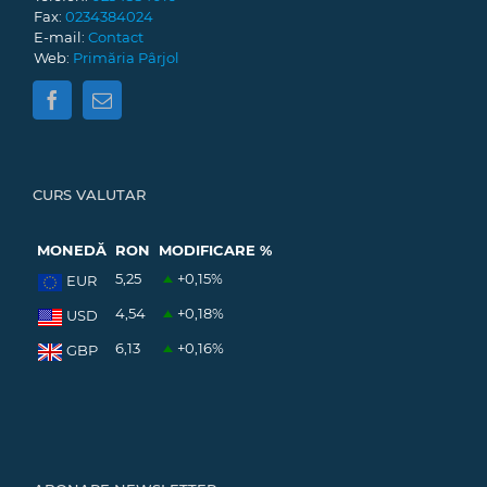
Fax:
0234384024
E-mail:
Contact
Web:
Primăria Pârjol
CURS VALUTAR
MONEDĂ
RON
MODIFICARE %
5,25
+0,15
%
EUR
4,54
+0,18
%
USD
6,13
+0,16
%
GBP