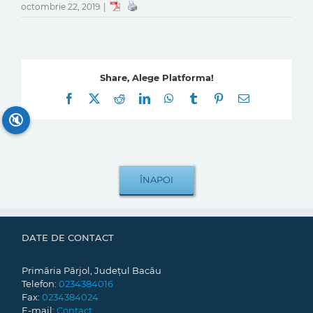
octombrie 22, 2019
|
Share, Alege Platforma!
Facebook
X
Reddit
LinkedIn
WhatsApp
Tumblr
Pinterest
E-
mail:
🔇
DATE DE CONTACT
Primăria Pârjol, Județul Bacău
Telefon:
0234384016
Fax:
0234384024
E-mail:
Contact