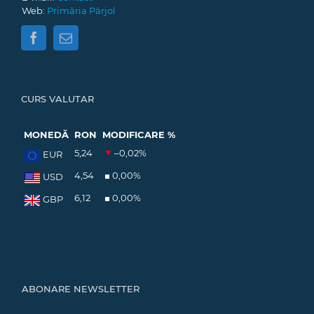
Web:
Primăria Pârjol
CURS VALUTAR
MONEDĂ
RON
MODIFICARE %
5,24
–0,02
%
EUR
4,54
0,00
%
USD
6,12
0,00
%
GBP
ABONARE NEWSLETTER