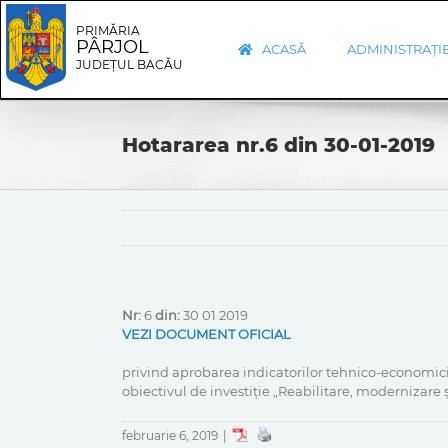
Skip
Skip
to
Navigation
PRIMĂRIA
PÂRJOL
content
ACASĂ
ADMINISTRAȚI
JUDEȚUL BACĂU
Hotararea nr.6 din 30-01-2019
Nr:
6
din:
30 01 2019
VEZI DOCUMENT OFICIAL
privind aprobarea indicatorilor tehnico-economici 
obiectivul de investiție „Reabilitare, modernizare
februarie 6, 2019
|