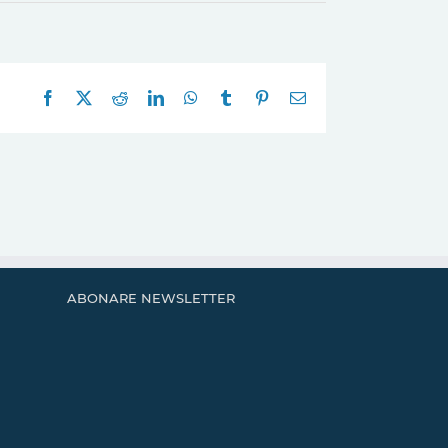
Facebook
X
Reddit
LinkedIn
WhatsApp
Tumblr
Pinterest
E-
mail:
ABONARE NEWSLETTER