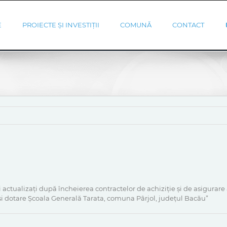
E
PROIECTE ȘI INVESTIȚII
COMUNĂ
CONTACT
actualizați după încheierea contractelor de achiziție și de asigurare 
 și dotare Școala Generală Tarata, comuna Pârjol, județul Bacău”