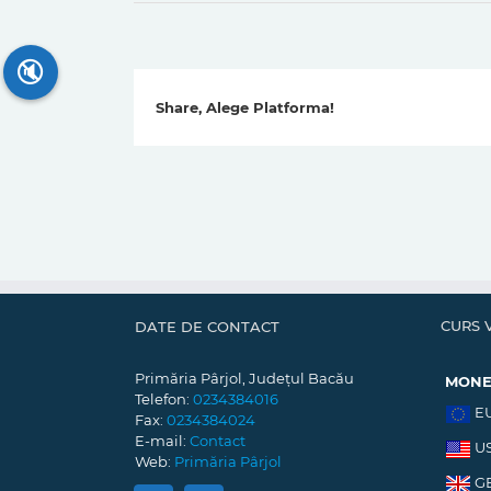
🔇
Share, Alege Platforma!
CURS 
DATE DE CONTACT
Primăria Pârjol, Județul Bacău
MON
Telefon:
0234384016
E
Fax:
0234384024
E-mail:
Contact
U
Web:
Primăria Pârjol
G