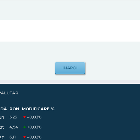
VALUTAR
EDĂ
RON
MODIFICARE %
5,25
–0,03
%
UR
4,54
+0,03
%
SD
6,11
–0,02
%
BP