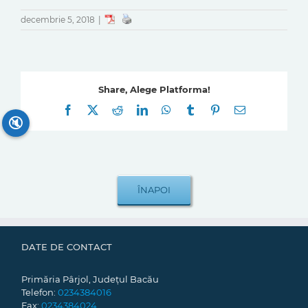
decembrie 5, 2018
|
Share, Alege Platforma!
Facebook
X
Reddit
LinkedIn
WhatsApp
Tumblr
Pinterest
E-
mail:
🔇
DATE DE CONTACT
Primăria Pârjol, Județul Bacău
Telefon:
0234384016
Fax:
0234384024