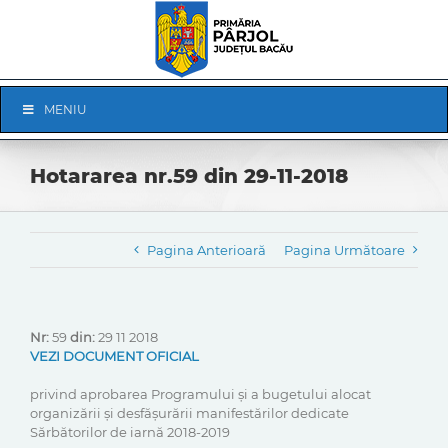
Skip
to
content
Skip
MENIU
Navigation
Hotararea nr.59 din 29-11-2018
Pagina Anterioară
Pagina Următoare
Nr:
59
din:
29 11 2018
VEZI DOCUMENT OFICIAL
privind aprobarea Programului și a bugetului alocat
organizării și desfășurării manifestărilor dedicate
Sărbătorilor de iarnă 2018-2019