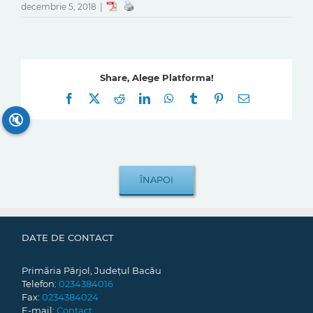
decembrie 5, 2018
|
Share, Alege Platforma!
Facebook
X
Reddit
LinkedIn
WhatsApp
Tumblr
Pinterest
E-
mail:
🔇
DATE DE CONTACT
Primăria Pârjol, Județul Bacău
Telefon:
0234384016
Fax:
0234384024
E-mail:
Contact