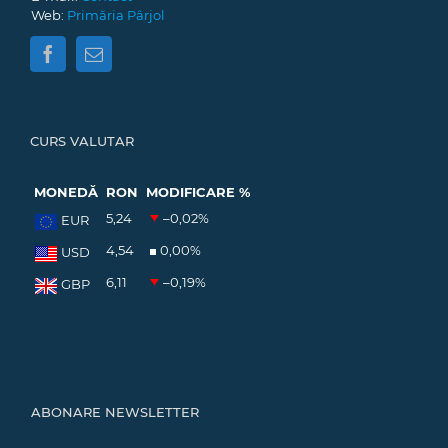
Web:
Primăria Pârjol
CURS VALUTAR
MONEDĂ
RON
MODIFICARE %
5,24
–0,02
%
EUR
4,54
0,00
%
USD
6,11
–0,19
%
GBP
ABONARE NEWSLETTER