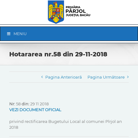
Skip
to
content
Skip
MENIU
Navigation
Hotararea nr.58 din 29-11-2018
Pagina Anterioară
Pagina Următoare
Nr:
58
din:
29 11 2018
VEZI DOCUMENT OFICIAL
privind rectificarea Bugetului Local al comunei Pîrjol an
2018