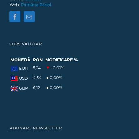
Web:
Primăria Pârjol
CURS VALUTAR
MONEDĂ
RON
MODIFICARE %
5,24
–0,01
%
EUR
4,54
0,00
%
USD
6,12
0,00
%
GBP
ABONARE NEWSLETTER