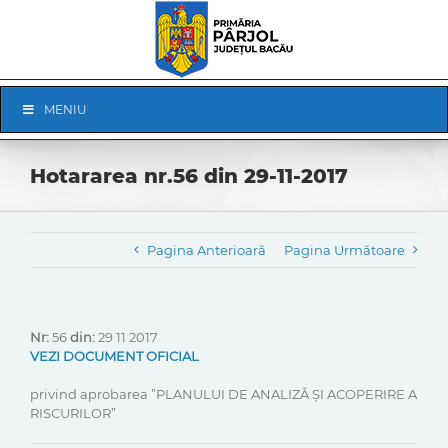
Skip
to
content
Skip
MENIU
Navigation
Hotararea nr.56 din 29-11-2017
Pagina Anterioară
Pagina Următoare
Nr:
56
din:
29 11 2017
VEZI DOCUMENT OFICIAL
privind aprobarea ”PLANULUI DE ANALIZĂ ȘI ACOPERIRE A
RISCURILOR”