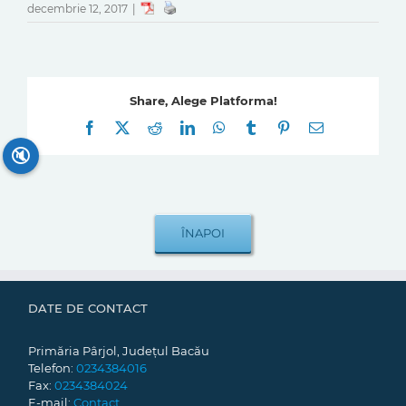
decembrie 12, 2017
|
Share, Alege Platforma!
Facebook
X
Reddit
LinkedIn
WhatsApp
Tumblr
Pinterest
E-
mail:
🔇
DATE DE CONTACT
Primăria Pârjol, Județul Bacău
Telefon:
0234384016
Fax:
0234384024
E-mail:
Contact