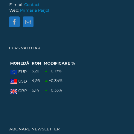
E-mail:
Contact
Web:
Primăria Pârjol
CURS VALUTAR
MONEDĂ
RON
MODIFICARE %
5,26
+0,17
%
EUR
4,56
+0,34
%
USD
6,14
+0,33
%
GBP
ABONARE NEWSLETTER