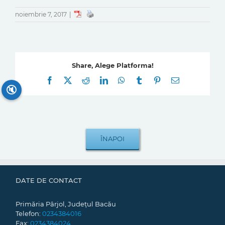
noiembrie 7, 2017
|
Share, Alege Platforma!
Facebook
X
Reddit
LinkedIn
WhatsApp
Tumblr
Pinterest
E-
mail:
🔇
DATE DE CONTACT
Primăria Pârjol, Județul Bacău
Telefon:
0234384016
Fax:
0234384024