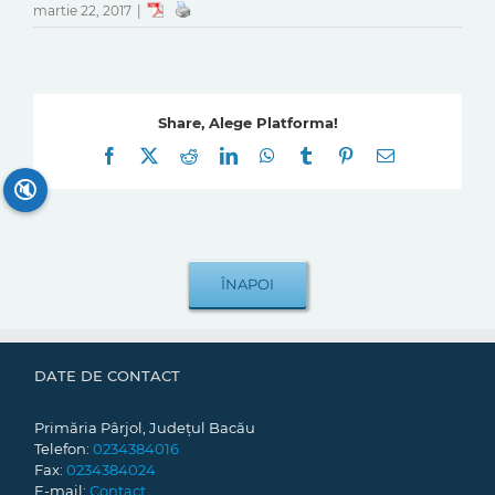
martie 22, 2017
|
Share, Alege Platforma!
Facebook
X
Reddit
LinkedIn
WhatsApp
Tumblr
Pinterest
E-
mail:
🔇
DATE DE CONTACT
Primăria Pârjol, Județul Bacău
Telefon:
0234384016
Fax:
0234384024
E-mail:
Contact