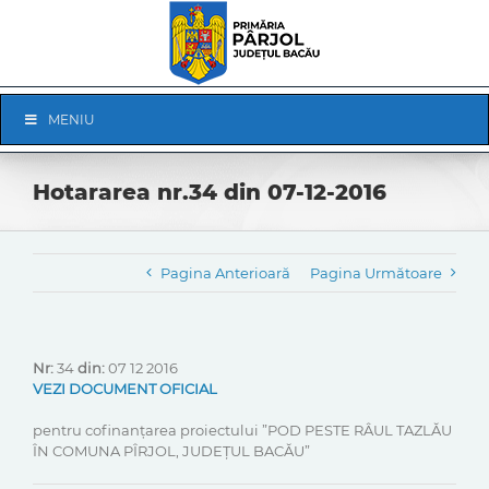
Skip
to
content
Skip
MENIU
Navigation
Hotararea nr.34 din 07-12-2016
Pagina Anterioară
Pagina Următoare
Nr:
34
din:
07 12 2016
VEZI DOCUMENT OFICIAL
pentru cofinanțarea proiectului ”POD PESTE RÂUL TAZLĂU
ÎN COMUNA PÎRJOL, JUDEȚUL BACĂU”