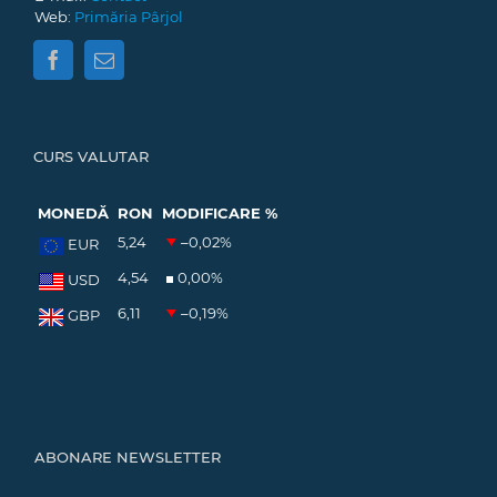
Web:
Primăria Pârjol
CURS VALUTAR
MONEDĂ
RON
MODIFICARE %
5,24
–0,02
%
EUR
4,54
0,00
%
USD
6,11
–0,19
%
GBP
ABONARE NEWSLETTER