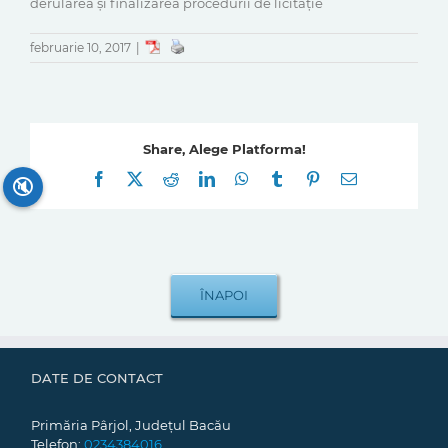
derularea și finalizarea procedurii de licitație
februarie 10, 2017
|
Share, Alege Platforma!
Facebook
X
Reddit
LinkedIn
WhatsApp
Tumblr
Pinterest
E-
🔇
mail:
DATE DE CONTACT
Primăria Pârjol, Județul Bacău
Telefon:
0234384016