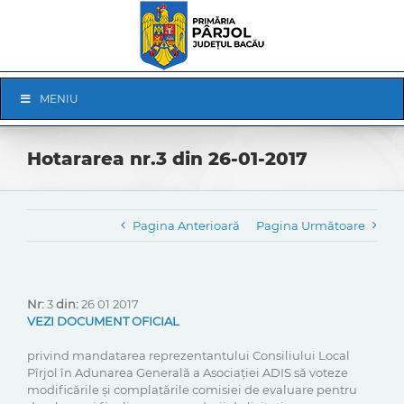
Skip
to
content
Skip
MENIU
Navigation
Hotararea nr.3 din 26-01-2017
Pagina Anterioară
Pagina Următoare
Nr:
3
din:
26 01 2017
VEZI DOCUMENT OFICIAL
privind mandatarea reprezentantului Consiliului Local
Pîrjol în Adunarea Generală a Asociației ADIS să voteze
modificările și complatările comisiei de evaluare pentru