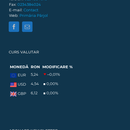
Fax:
0234384024
E-mail:
Contact
Web:
Primăria Pârjol
CURS VALUTAR
MONEDĂ
RON
MODIFICARE %
5,24
–0,01
%
EUR
4,54
0,00
%
USD
6,12
0,00
%
GBP