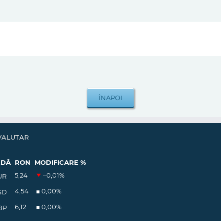
VALUTAR
EDĂ
RON
MODIFICARE %
5,24
–0,01
%
UR
4,54
0,00
%
SD
6,12
0,00
%
BP