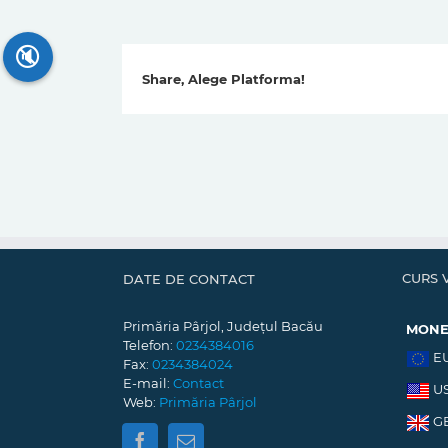
🔇
Share, Alege Platforma!
CURS 
DATE DE CONTACT
Primăria Pârjol, Județul Bacău
MON
Telefon:
0234384016
E
Fax:
0234384024
E-mail:
Contact
U
Web:
Primăria Pârjol
G