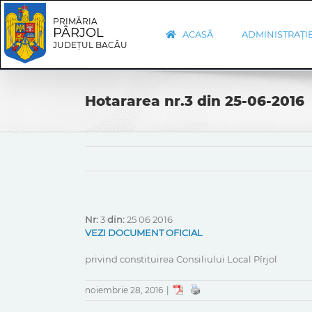
Skip
Skip
to
Navigation
PRIMĂRIA
PÂRJOL
content
ACASĂ
ADMINISTRAȚI
JUDEȚUL BACĂU
Hotararea nr.3 din 25-06-2016
Nr:
3
din:
25 06 2016
VEZI DOCUMENT OFICIAL
privind constituirea Consiliului Local Pîrjol
noiembrie 28, 2016
|