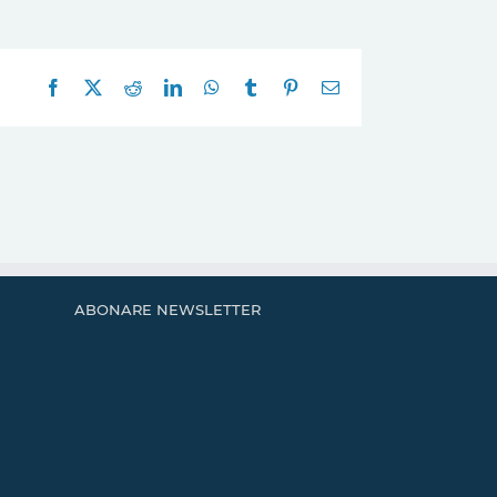
Facebook
X
Reddit
LinkedIn
WhatsApp
Tumblr
Pinterest
E-
mail:
ABONARE NEWSLETTER