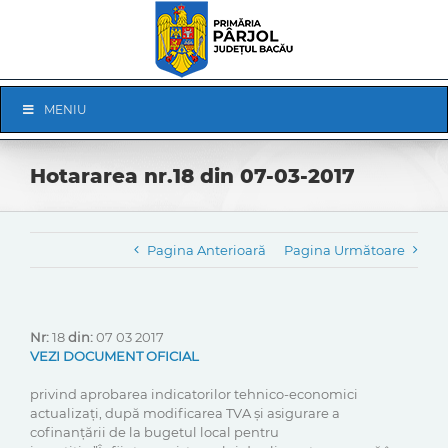
Skip
to
content
Skip
MENIU
Navigation
Hotararea nr.18 din 07-03-2017
Pagina Anterioară
Pagina Următoare
Nr:
18
din:
07 03 2017
VEZI DOCUMENT OFICIAL
privind aprobarea indicatorilor tehnico-economici
actualizați, după modificarea TVA și asigurare a
cofinanțării de la bugetul local pentru