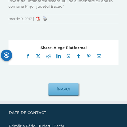
investiția:”Înființarea sistemului de alimentare cu apă în
comuna Pîrjol, județul Bacău”
martie 9, 2017
|
Share, Alege Platforma!
🔇
Facebook
X
Reddit
LinkedIn
WhatsApp
Tumblr
Pinterest
E-
mail:
DATE DE CONTACT
Primăria Pârjol, Județul Bacău