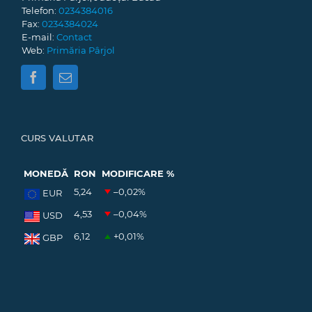
Telefon:
0234384016
Fax:
0234384024
E-mail:
Contact
Web:
Primăria Pârjol
CURS VALUTAR
MONEDĂ
RON
MODIFICARE %
5,24
–0,02
%
EUR
4,53
–0,04
%
USD
6,12
+0,01
%
GBP