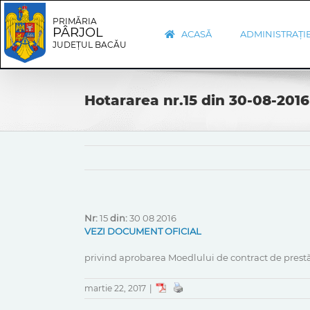
Skip
Skip
to
Navigation
PRIMĂRIA
PÂRJOL
content
ACASĂ
ADMINISTRAȚI
JUDEȚUL BACĂU
Hotararea nr.15 din 30-08-2016
Nr:
15
din:
30 08 2016
VEZI DOCUMENT OFICIAL
privind aprobarea Moedlului de contract de prestă
martie 22, 2017
|