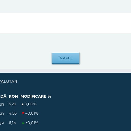
VALUTAR
EDĂ
RON
MODIFICARE %
5,26
0,00
%
UR
4,56
–0,01
%
SD
6,14
+0,01
%
BP