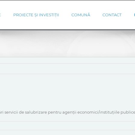
E
PROIECTE ȘI INVESTIȚII
COMUNĂ
CONTACT
ri servicii de salubrizare pentru agenții economici/instituțiile publ