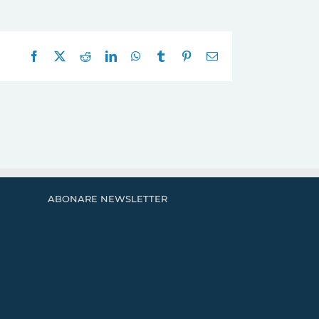
Facebook
X
Reddit
LinkedIn
WhatsApp
Tumblr
Pinterest
E-
mail:
ABONARE NEWSLETTER