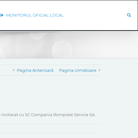
MONITORUL OFICIAL LOCAL
Pagina Anterioară
Pagina Următoare
ice încheiat cu SC Compania Romprest Service SA.