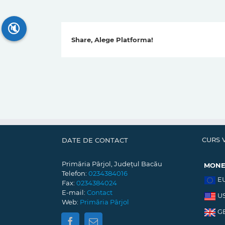
🔇
Share, Alege Platforma!
CURS 
DATE DE CONTACT
Primăria Pârjol, Județul Bacău
MON
Telefon:
0234384016
E
Fax:
0234384024
E-mail:
Contact
U
Web:
Primăria Pârjol
G