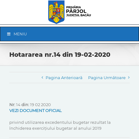
Skip
to
content
Skip
MENIU
Navigation
Hotararea nr.14 din 19-02-2020
Pagina Anterioară
Pagina Următoare
Nr:
14
din:
19 02 2020
VEZI DOCUMENT OFICIAL
privind utilizarea excedentului bugetar rezultat la
închiderea exercițiului bugetar al anului 2019