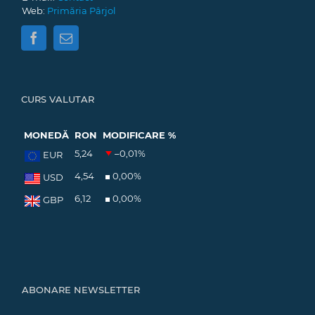
Web:
Primăria Pârjol
CURS VALUTAR
MONEDĂ
RON
MODIFICARE %
5,24
–0,01
%
EUR
4,54
0,00
%
USD
6,12
0,00
%
GBP
ABONARE NEWSLETTER