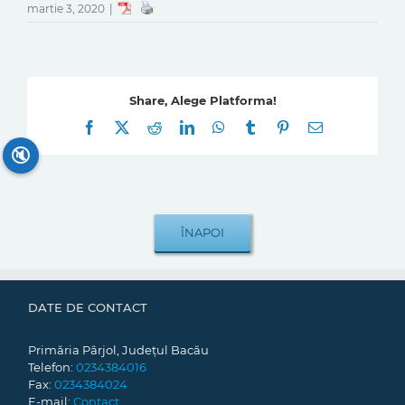
martie 3, 2020
|
Share, Alege Platforma!
Facebook
X
Reddit
LinkedIn
WhatsApp
Tumblr
Pinterest
E-
mail:
🔇
DATE DE CONTACT
Primăria Pârjol, Județul Bacău
Telefon:
0234384016
Fax:
0234384024
E-mail:
Contact