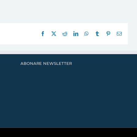
Facebook
X
Reddit
LinkedIn
WhatsApp
Tumblr
Pinterest
E-
mail:
ABONARE NEWSLETTER