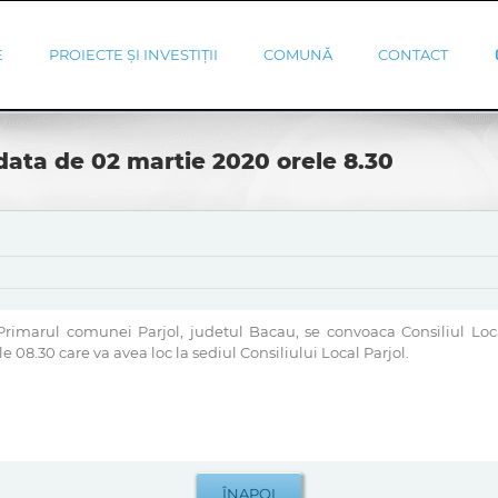
E
PROIECTE ȘI INVESTIȚII
COMUNĂ
CONTACT
data de 02 martie 2020 orele 8.30
 Primarul comunei Parjol, judetul Bacau, se convoaca Consiliul Loc
 08.30 care va avea loc la sediul Consiliului Local Parjol.