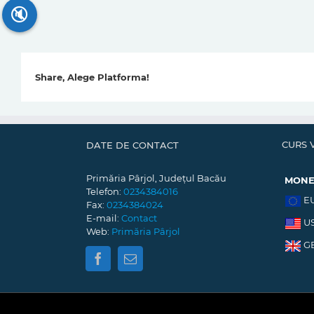
🔇
Share, Alege Platforma!
CURS 
DATE DE CONTACT
Primăria Pârjol, Județul Bacău
MON
Telefon:
0234384016
E
Fax:
0234384024
E-mail:
Contact
U
Web:
Primăria Pârjol
G