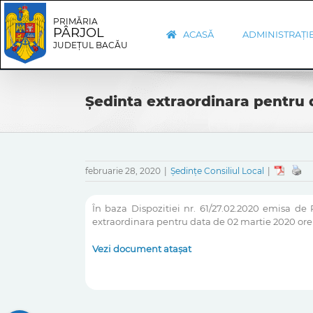
Skip
Skip
to
Navigation
PRIMĂRIA
PÂRJOL
content
ACASĂ
ADMINISTRAȚI
JUDEȚUL BACĂU
Ședinta extraordinara pentru 
februarie 28, 2020
|
Ședințe Consiliul Local
|
În baza Dispozitiei nr. 61/27.02.2020 emisa de
extraordinara pentru data de 02 martie 2020 orele
Vezi document atașat