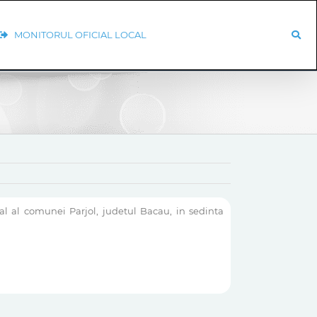
MONITORUL OFICIAL LOCAL
al al comunei Parjol, judetul Bacau, in sedinta