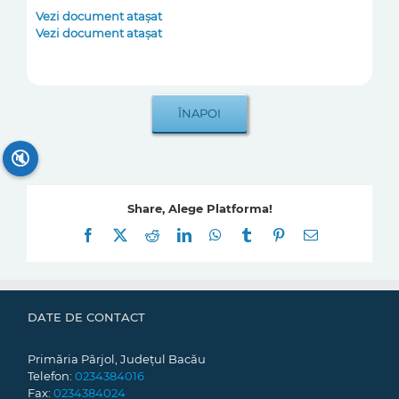
Vezi document atașat
Vezi document atașat
🔇
Share, Alege Platforma!
Facebook
X
Reddit
LinkedIn
WhatsApp
Tumblr
Pinterest
E-
mail:
DATE DE CONTACT
Primăria Pârjol, Județul Bacău
Telefon:
0234384016
Fax:
0234384024