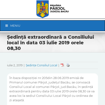
Skip
to
content
Skip
MENIU
Navigation
Ședință extraordinară a Consiliului
local în data 03 iulie 2019 orele
08,30
iulie 2, 2019
|
Ședințe Consiliul Local
|
În baza dispoziției nr.205din 28.06.2019 emisă de
Primarul comunei Pârjol, județul Bacău, se convoacă
Consiliul Local al comunei Pârjol, jud.Bacău, în ședință
extraordinară pentru data 03 iulie 2019 orele 08,30 ce va
avea loc la sediul Consiliului Local Pârjol cu ordinea de
zi atașată.