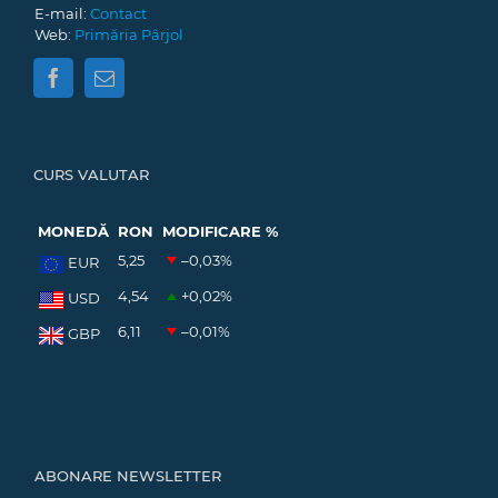
E-mail:
Contact
Web:
Primăria Pârjol
CURS VALUTAR
MONEDĂ
RON
MODIFICARE %
5,25
–0,03
%
EUR
4,54
+0,02
%
USD
6,11
–0,01
%
GBP
ABONARE NEWSLETTER