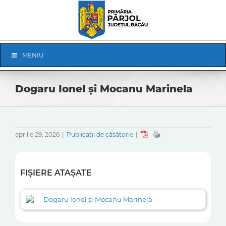
Skip
to
content
Skip
MENIU
Navigation
Dogaru Ionel și Mocanu Marinela
aprilie 29, 2026
|
Publicații de căsătorie
|
FIȘIERE ATAȘATE
Dogaru Ionel și Mocanu Marinela