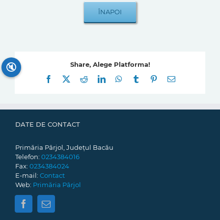
Share, Alege Platforma!
🔇
Facebook
X
Reddit
LinkedIn
WhatsApp
Tumblr
Pinterest
E-
mail:
DATE DE CONTACT
Primăria Pârjol, Județul Bacău
Telefon:
0234384016
Fax:
0234384024
E-mail:
Contact
Web:
Primăria Pârjol