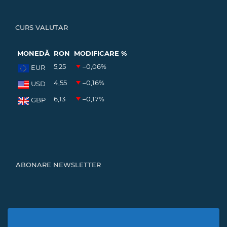
CURS VALUTAR
MONEDĂ
RON
MODIFICARE %
5,25
–0,06
%
EUR
4,55
–0,16
%
USD
6,13
–0,17
%
GBP
ABONARE NEWSLETTER