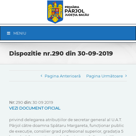
Skip
to
content
Skip
MENIU
Navigation
Dispozitie nr.290 din 30-09-2019
Pagina Anterioară
Pagina Următoare
Nr:
290
din:
30 09 2019
VEZI DOCUMENT OFICIAL
privind delegarea atribuțiilor de secretar general al U.A.T.
Pârjol către doamna Spătaru Margareta, funcționar public
de execuție, consilier grad profesional superior, gradația 5