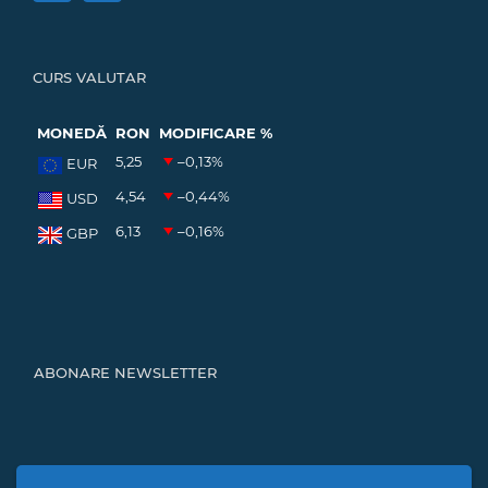
CURS VALUTAR
MONEDĂ
RON
MODIFICARE %
5,25
–0,13
%
EUR
4,54
–0,44
%
USD
6,13
–0,16
%
GBP
ABONARE NEWSLETTER