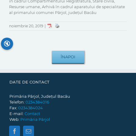
în cadrul Compartimentului Registratură, Stare civilă,
Resurse umane, Arhivă în cadrul aparatului de specialitate
al primarului comunei Pârjol, județul Bacău
noiembrie 20, 2019
|
🔇
DATE DE CONTACT
Primăria Pârjol, Județul Bacău
Telefon:
0234384016
Fax:
0234384024
E-mail:
Contact
Web:
Primăria Pârjol