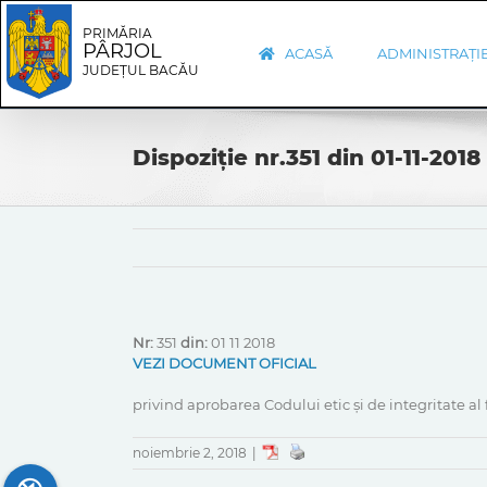
Skip
Skip
to
Navigation
PRIMĂRIA
PÂRJOL
content
ACASĂ
ADMINISTRAȚI
JUDEȚUL BACĂU
Dispoziție nr.351 din 01-11-2018
Nr:
351
din:
01 11 2018
VEZI DOCUMENT OFICIAL
privind aprobarea Codului etic și de integritate al
noiembrie 2, 2018
|