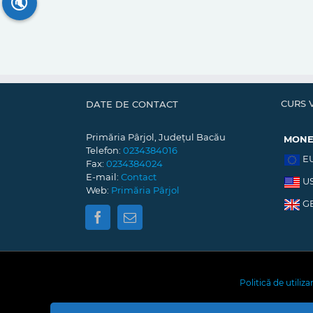
🔇
CURS 
DATE DE CONTACT
Primăria Pârjol, Județul Bacău
MON
Telefon:
0234384016
E
Fax:
0234384024
E-mail:
Contact
U
Web:
Primăria Pârjol
G
Politică de utiliz