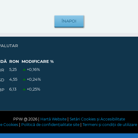
VALUTAR
EDĂ
RON
MODIFICARE %
5,25
+0,16
%
UR
4,55
+0,24
%
SD
6,13
+0,25
%
BP
PPW @
2026 |
Hartă Website
|
Setări Cookies și Accesibilitate
are Cookies
|
Politică de confidențialitate site
|
Termeni și condiții de utilizare 