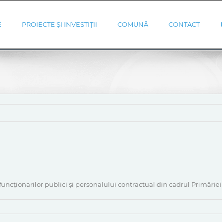
E
PROIECTE ȘI INVESTIȚII
COMUNĂ
CONTACT
 funcționarilor publici și personalului contractual din cadrul Primări