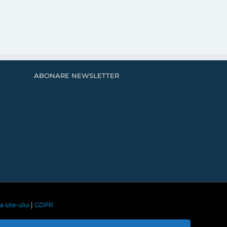
ABONARE NEWSLETTER
a site-ului
|
GDPR