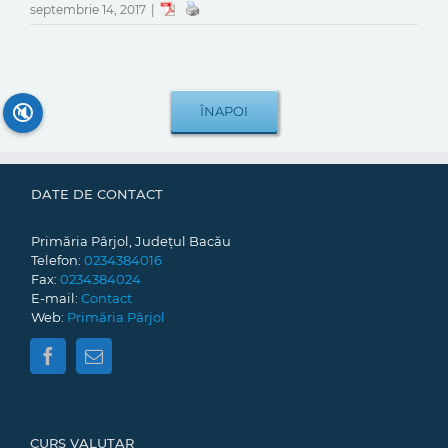
septembrie 14, 2017
|
🔇
DATE DE CONTACT
Primăria Pârjol, Județul Bacău
Telefon:
0234384016
Fax:
0234384024
E-mail:
Contact
Web:
Primăria Pârjol
CURS VALUTAR