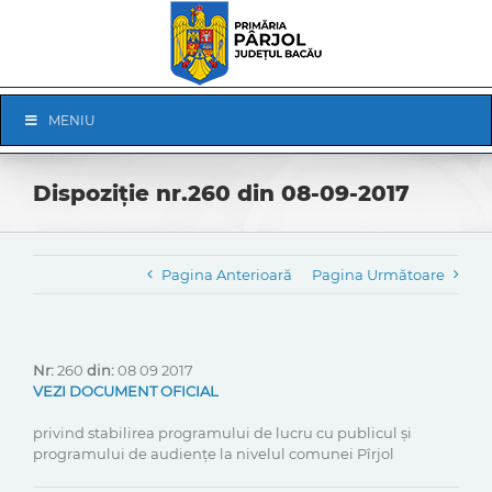
Skip
to
content
Skip
MENIU
Navigation
Dispoziție nr.260 din 08-09-2017
Pagina Anterioară
Pagina Următoare
Nr:
260
din:
08 09 2017
VEZI DOCUMENT OFICIAL
privind stabilirea programului de lucru cu publicul și
programului de audiențe la nivelul comunei Pîrjol