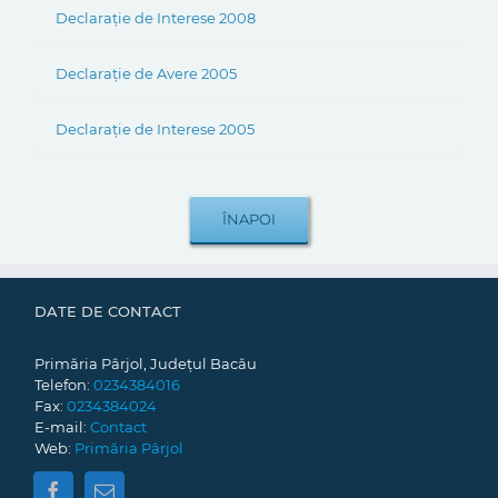
Declarație de Interese 2008
Declarație de Avere 2005
Declarație de Interese 2005
DATE DE CONTACT
Primăria Pârjol, Județul Bacău
Telefon:
0234384016
Fax:
0234384024
E-mail:
Contact
Web:
Primăria Pârjol