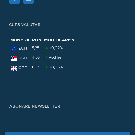
CURS VALUTAR
MONEDĂ
RON
MODIFICARE %
5,25
+0,02
%
EUR
4,55
+0,11
%
USD
6,12
+0,05
%
GBP
ABONARE NEWSLETTER