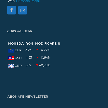
Web:
Primăria Pârjol
CURS VALUTAR
MONEDĂ
RON
MODIFICARE %
5,24
–0,27
%
EUR
4,53
–0,64
%
USD
6,12
–0,28
%
GBP
ABONARE NEWSLETTER